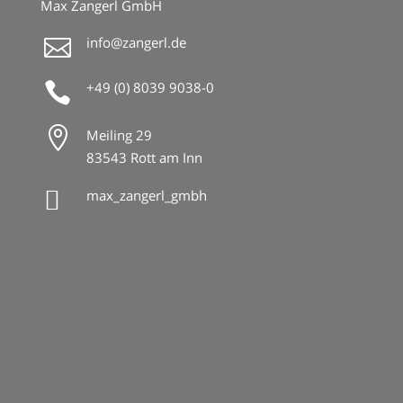
Max Zangerl GmbH
info@zangerl.de

+49 (0) 8039 9038-0


Meiling 29
83543 Rott am Inn

max_zangerl_gmbh