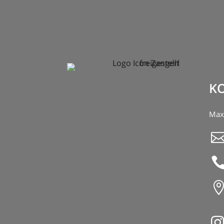
K
Max