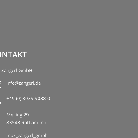
ONTAKT
 Zangerl GmbH
info@zangerl.de

+49 (0) 8039 9038-0


Meiling 29
83543 Rott am Inn
max_zangerl_gmbh
